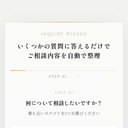
INQUIRY WIZARD
いくつかの質問に答えるだけで
ご相談内容を自動で整理
STEP 01
/
7
この欄は入力しないでください（スパム対策）
STEP 01
何について相談したいですか？
最も近いカテゴリを1つお選びください