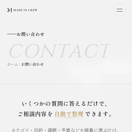
本文へスキップ
お問い合わせ
C
O
N
T
A
C
T
ホーム
お問い合わせ
いくつかの質問に答えるだけで、
ご相談内容を
自動で整理
できます。
カテゴリ・目的・課題・予算などを順番に選ぶだけ。