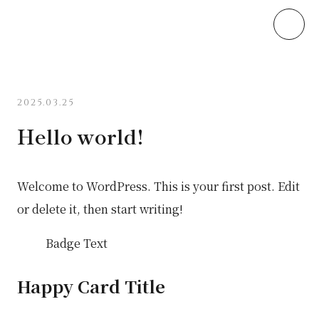
本文へスキップ
2025.03.25
Hello world!
Welcome to WordPress. This is your first post. Edit
or delete it, then start writing!
Badge Text
Happy Card Title