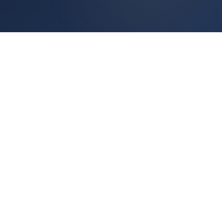
ホーム
私たちについて
HOME
ABOUT US
企業理念
会社の強み
会社情報
事業内容
SERVICE
写真撮影・動画制作
インフルエンサーマーケティング
Web制作・LP制作
COMING SOON
採用クリエイティブ・ロゴ・ブランディング
COMING SOON